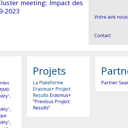
luster meeting: Impact des
9-2023
Votre avis nous
Contact
Projets
Partn
La Plateforme
Partner Sea
ndus
Erasmus+ Project
EMJMD
Results
Erasmus+
lity",
"Previous Project
Results"
lity",
ique
lity",