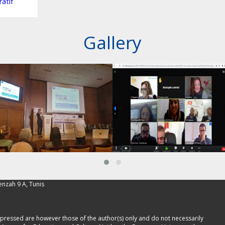
atif
Gallery
enzah 9 A, Tunis
pressed are however those of the author(s) only and do not necessarily