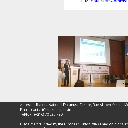
ICM, pour Staff Administr
Adresse : Bureau National Erasmus+ Tunisie, Rue Ali ben Khalifa, M
Email :
contact@erasmusplus.tn
,
Tel/Fax : (+216) 70 287 789
Disclaimer: “Funded by the European Union. Views and opinions ex