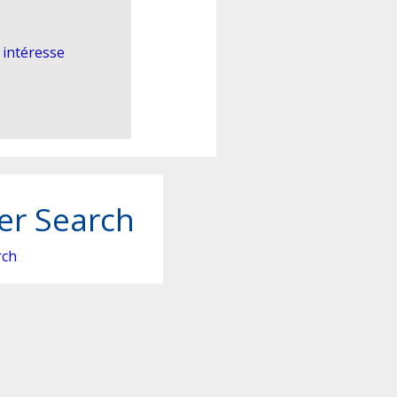
 intéresse
er Search
rch