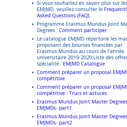
Si vous souhaitez en savoir plus sur le
Grantholders Meeting
EMJMD, veuillez consulter le
Frequentl
Application Mobile
Asked Questions (FAQ)
.
Programme Erasmus Mundus Joint Ma
Liens&Docs Utiles
Degrees :
Comment participer
Le catalogue EMJMD répertorie les ma
proposant des bourses financées par
Erasmus Mundus au cours de l'année
universitaire 2019-2020.Liste des offre
spécialité :
EMJMD Catalogue
Comment préparer un proposal EMJM
compétitive
Comment préparer un proposal EMJM
compétitive : Trucs et astuces
Erasmus Mundus Joint Master Degree
EMJMDs- part1
Erasmus Mundus Joint Master Degree
EMJMDs- part2