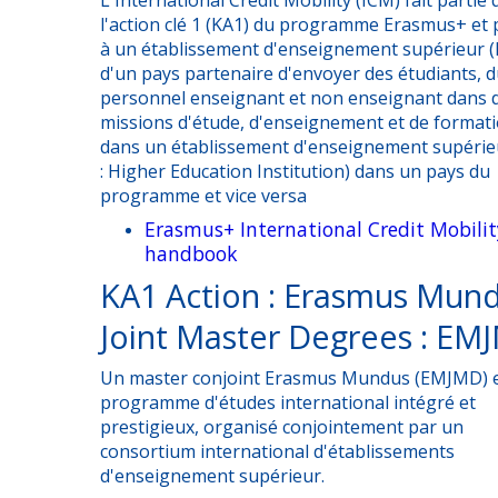
HERE@Tunisia
Jeunesse et Associations
l'action clé 1 (KA1) du programme Erasmus+ et
Actualités
KA1 Action: International Credit Mobility (ICM)
à un établissement d'enseignement supérieur (
Clusters-Mretings Impact des projets CBHE
d'un pays partenaire d'envoyer des étudiants, 
Actualités
KA2 Action: Erasmus Mundus Joint Master Degrees
personnel enseignant et non enseignant dans 
Contact
Recommandations Cluster Meeting Impact CBHE 2015-
(EMJM)/Erasmus Mundus Design Measures (EMDM)
missions d'étude, d'enseignement et de format
News Erasmus+
2021
dans un établissement d'enseignement supérie
Points de Contacts
KA2 Action: Capacity Building in the field of Higher
: Higher Education Institution) dans un pays du
Rapport Etude Impact
programme et vice versa
Education (CBHE)
Présentation du Bureau
Erasmus+ International Credit Mobilit
Liste des Projets CBHE Erasmus+ Tunisiens
KA2 Action: Capacity Building in the field of Vocational
handbook
Training (CBVET)
KA1 Action : Erasmus Mun
Liste des Projets Intra-Africa Erasmus+ Tunisiens
KA2 Action: Capacity Building in the field of Youth (CBY)
Joint Master Degrees : EM
Liste des Universités Etatiques en Tunisie
Jean Monnet Action
Un master conjoint Erasmus Mundus (EMJMD) 
Liste des Universités Privées en Tunisie
programme d'études international intégré et
Erasmus+ Virtual Exchange
prestigieux, organisé conjointement par un
Priorités Nationales
consortium international d'établissements
d'enseignement supérieur.
ErasmusDays
Statistiques