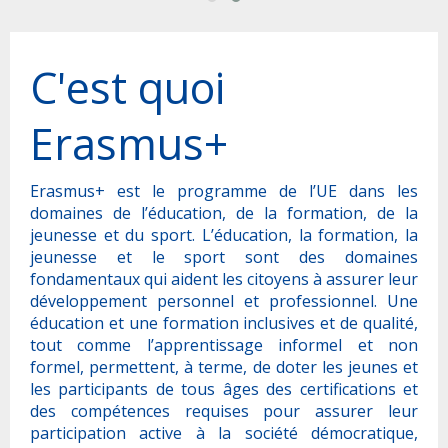
HERE@Tunisia
Jeunesse et Associations
Actualités
KA1 Action: International Credit Mobility (ICM)
Clusters-Mretings Impact des projets CBHE
C'est quoi
Actualités
KA2 Action: Erasmus Mundus Joint Master Degrees
Contact
Recommandations Cluster Meeting Impact CBHE
(EMJM)/Erasmus Mundus Design Measures (EMDM)
News Erasmus+
Erasmus+
2015-2021
Points de Contacts
KA2 Action: Capacity Building in the field of Higher
Rapport Etude Impact
Education (CBHE)
Présentation du Bureau
Erasmus+ est le programme de l’UE dans les
domaines de l’éducation, de la formation, de la
Liste des Projets CBHE Erasmus+ Tunisiens
KA2 Action: Capacity Building in the field of Vocational
jeunesse et du sport. L’éducation, la formation, la
Training (CBVET)
jeunesse et le sport sont des domaines
Liste des Projets Intra-Africa Erasmus+ Tunisiens
fondamentaux qui aident les citoyens à assurer leur
KA2 Action: Capacity Building in the field of Youth
développement personnel et professionnel. Une
Liste des Universités Etatiques en Tunisie
(CBY)
éducation et une formation inclusives et de qualité,
tout comme l’apprentissage informel et non
Liste des Universités Privées en Tunisie
Jean Monnet Action
formel, permettent, à terme, de doter les jeunes et
les participants de tous âges des certifications et
Priorités Nationales
Erasmus+ Virtual Exchange
des compétences requises pour assurer leur
participation active à la société démocratique,
Statistiques