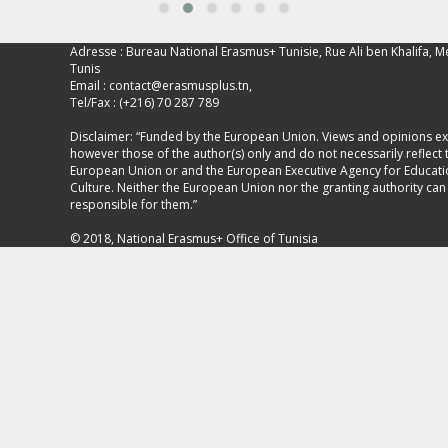
Adresse : Bureau National Erasmus+ Tunisie, Rue Ali ben Khalifa, M
Tunis
Email :
contact@erasmusplus.tn
,
Tel/Fax : (+216) 70 287 789
Disclaimer: “Funded by the European Union. Views and opinions e
however those of the author(s) only and do not necessarily reflect 
European Union or and the European Executive Agency for Educat
Culture. Neither the European Union nor the granting authority can
responsible for them.”
© 2018, National Erasmus+ Office of Tunisia